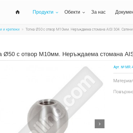
Продукти
Обекти
За нас
Докуме
и и крепежи
Топка Ø50 с отвор М10мм. Неръждаема стомана AISI 304. Сатени
а Ø50 с отвор М10мм. Неръждаема стомана AIS
Арт. № MR.
Материал
Повърхно
Next