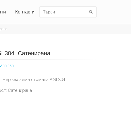
нти
Контакти
рана.
I 304. Сатенирана.
4500.050
: Неръждаема стомана AISI 304
ст: Сатенирана