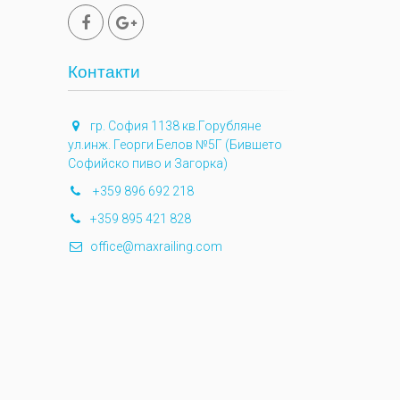
Контакти
гр. София 1138 кв.Горубляне
ул.инж. Георги Белов №5Г (Бившето
Софийско пиво и Загорка)
+359 896 692 218
+359 895 421 828
office@maxrailing.com