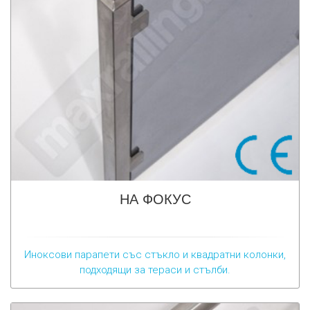
НА ФОКУС
Иноксови парапети със стъкло и квадратни колонки,
подходящи за тераси и стълби.