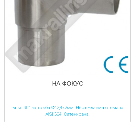
НА ФОКУС
Ъгъл 90° за тръба Ø42,4х2мм. Неръждаема стомана
AISI 304. Сатенирана.