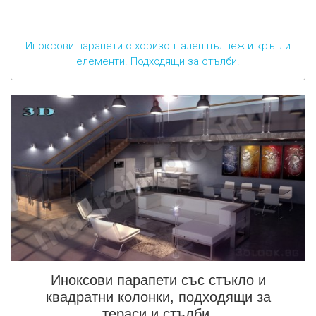
Иноксови парапети с хоризонтален пълнеж и кръгли
елементи. Подходящи за стълби.
Иноксови парапети със стъкло и
квадратни колонки, подходящи за
тераси и стълби.