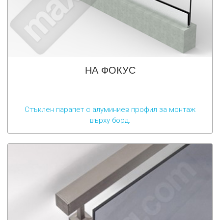
НА ФОКУС
Стъклен парапет с алуминиев профил за монтаж
върху борд.