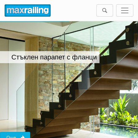
Стъклен парапет с фланци
Още