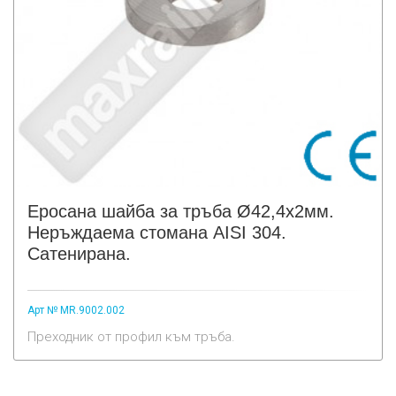
Еросана шайба за тръба Ø42,4х2мм.
Неръждаема стомана AISI 304.
Сатенирана.
Арт № MR.9002.002
Преходник от профил към тръба.