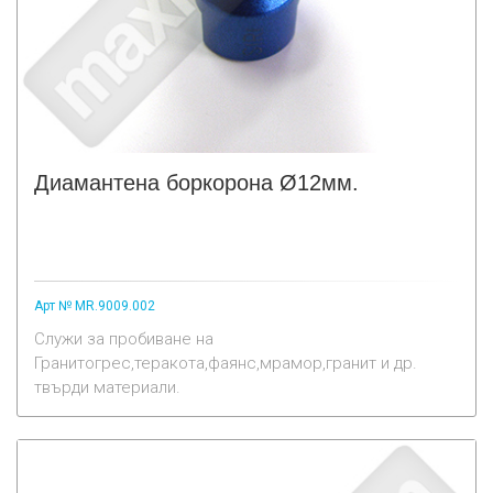
Диамантена боркорона Ø12мм.
Арт № MR.9009.002
Служи за пробиване на
Гранитогрес,теракота,фаянс,мрамор,гранит и др.
твърди материали.